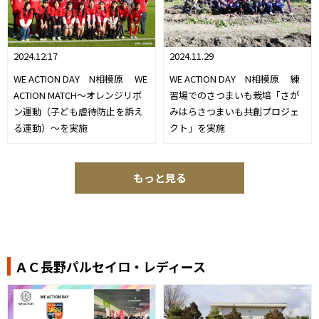
2024.12.17
2024.11.29
WE ACTION DAY N相模原 WE
WE ACTION DAY N相模原 練
ACTION MATCH～オレンジリボ
習場でのさつまいも栽培「さが
ン運動（子ども虐待防止を訴え
みはらさつまいも共創プロジェ
る運動）～を実施
クト」を実施
もっと見る
ＡＣ長野パルセイロ・レディース