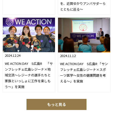
を、近賀ゆかりアンバサダーら
とともに巡る～
2024.12.24
2024.11.12
WE ACTION DAY S広島R 「サ
WE ACTION DAY S広島R 「サン
ンフレッチェ広島レジーナ×地
フレッチェ広島レジーナ×スポ
域交流～レジーナの選手たちと
ーツ医学～女性の健康問題を考
家族といっしょに工作を楽しも
える～」を実施
う～」を実施
もっと見る