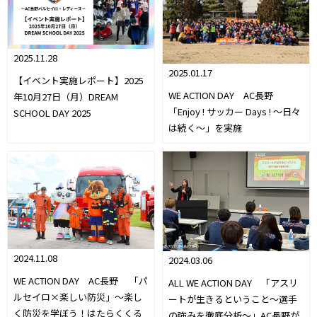
2025.11.28
2025.01.17
【イベント実施レポート】2025
WE ACTION DAY AC長野
年10月27日（月）DREAM
「Enjoy ! サッカー Days ! ～日々
SCHOOL DAY 2025
は続く～」を実施
2024.11.08
2024.03.06
WE ACTION DAY AC長野 「パ
ALL WE ACTION DAY 「アスリ
ルセイロ×楽しい防災」～楽し
ートが生きるということ～選手
く防災を学ぼう！はたらくくる
の強みを徹底分析～」AC長野が