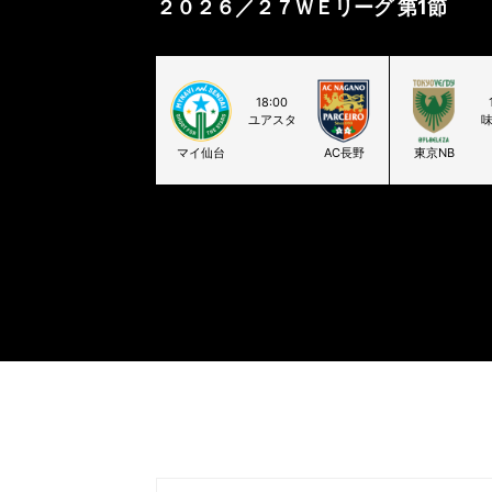
２０２６／２７ＷＥリーグ 第1節
18:00
ユアスタ
マイ仙台
AC長野
東京NB