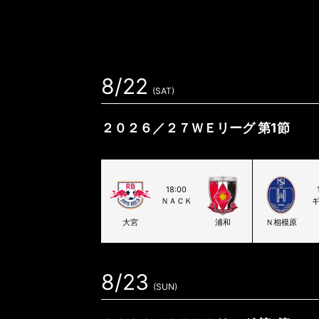
8/22
(SAT)
２０２６／２７ＷＥリーグ 第1節
18:00
ＮＡＣＫ
大宮
浦和
Ｎ相模原
8/23
(SUN)