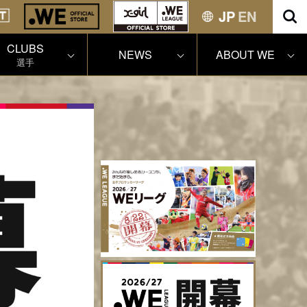
JP
EN
CLUBS
NEWS
ABOUT WE
選手