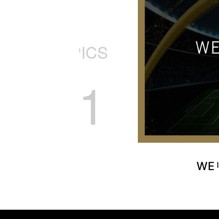
TOPICS
01
幕！
WE