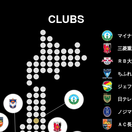
CLUBS
マイナ
三菱重
ＲＢ大
ちふれ
ジェフ
日テレ
ノジマ
ＡＣ長