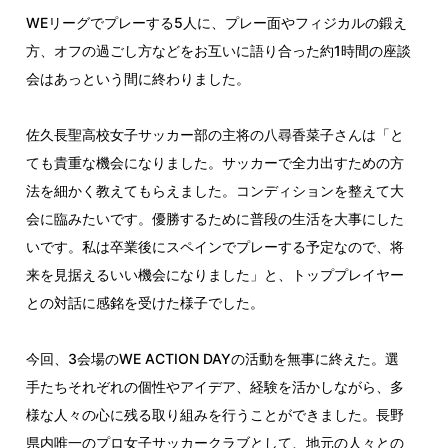
WEリーグでプレーする5人に、プレー面やフィジカルの鍛え
方、オフの過ごし方などをお互いに語り合った約1時間の座談
会はあっという間に終わりました。
佐久長聖高校女子サッカー部の主将の八尋香菜子さんは「と
ても貴重な機会になりました。サッカーで全力出すための方
法を細かく教えてもらえました。コンディションを整えて大
会に臨みたいです。優勝するために普段の生活を大事にした
いです。私は卒業後にスペインでプレーする予定なので、将
来を見据えるいい機会になりました」と、トッププレイヤー
との対話に感銘を受けた様子でした。
今回、3会場のWE ACTION DAYの活動を無事に終えた。選
手たちそれぞれの個性やアイデア、経験を活かしながら、多
様な人々の心に残る取り組みを行うことができました。長野
県内唯一のプロ女子サッカークラブとして、地元の人々との