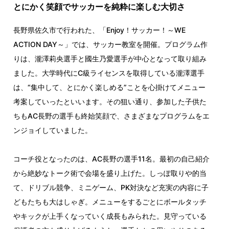
とにかく笑顔でサッカーを純粋に楽しむ大切さ
長野県佐久市で行われた、「Enjoy！サッカー！～WE
ACTION DAY～」では、サッカー教室を開催。プログラム作
りは、瀧澤莉央選手と國生乃愛選手が中心となって取り組み
ました。大学時代にC級ライセンスを取得している瀧澤選手
は、“集中して、とにかく楽しめる”ことを心掛けてメニュー
考案していったといいます。その狙い通り、参加した子供た
ちもAC長野の選手も終始笑顔で、さまざまなプログラムをエ
ンジョイしていました。
コーチ役となったのは、AC長野の選手11名。最初の自己紹介
から絶妙なトーク術で会場を盛り上げた。しっぽ取りや的当
て、ドリブル競争、ミニゲーム、PK対決など充実の内容に子
どもたちも大はしゃぎ。メニューをするごとにボールタッチ
やキックが上手くなっていく成長もみられた。見守っている