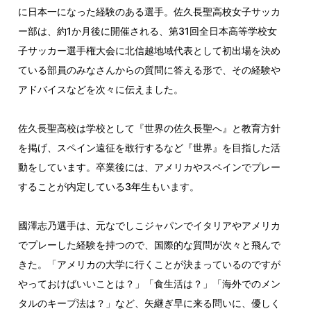
に日本一になった経験のある選手。佐久長聖高校女子サッカ
ー部は、約1か月後に開催される、第31回全日本高等学校女
子サッカー選手権大会に北信越地域代表として初出場を決め
ている部員のみなさんからの質問に答える形で、その経験や
アドバイスなどを次々に伝えました。
佐久長聖高校は学校として『世界の佐久長聖へ』と教育方針
を掲げ、スペイン遠征を敢行するなど『世界』を目指した活
動をしています。卒業後には、アメリカやスペインでプレー
することが内定している3年生もいます。
國澤志乃選手は、元なでしこジャパンでイタリアやアメリカ
でプレーした経験を持つので、国際的な質問が次々と飛んで
きた。「アメリカの大学に行くことが決まっているのですが
やっておけばいいことは？」「食生活は？」「海外でのメン
タルのキープ法は？」など、矢継ぎ早に来る問いに、優しく