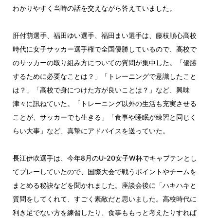
わかりやすく当時の話を交えながら答えていました。
肝付萌選手、福田ゆい選手、福田まい選手は、藤枝順心高校
時代に女子サッカー選手権で全国優勝しているので、高校で
のサッカーの取り組み方についての質問が集中した。「優勝
するために必要なことは？」「トレーニングで意識したこと
は？」「高校で身につけた方が良いことは？」など、興味
津々に訊ねていた。「トレーニング以外の生活も充実させる
ことが、サッカーでも生きる」「食事や睡眠が練習と同じく
らい大事」など、真摯にアドバイスを送っていた。
長江伊吹選手は、今年8月のU-20女子W杯でキャプテンとし
てプレーしていたので、国際大会で戦うポイントやチームを
まとめる秘訣などを聞かれました。座談会後に「ハキハキと
質問をしてくれて、すごく素敵だと思いました。高校時代に
利き足でない方を練習したり、食事ももっと考えたりすれば