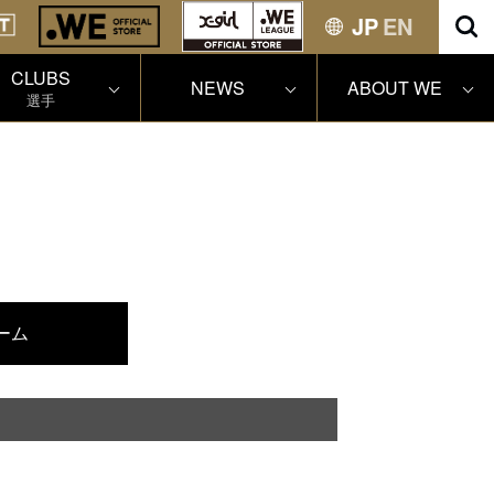
JP
EN
CLUBS
NEWS
ABOUT WE
選手
ーム