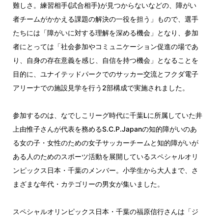
難しさ。練習相手(試合相手)が見つからないなどの、障がい
者チームがかかえる課題の解決の一役を担う」もので、選手
たちには「障がいに対する理解を深める機会」となり、参加
者にとっては「社会参加やコミュニケーション促進の場であ
り、自身の存在意義を感じ、自信を持つ機会」となることを
目的に、ユナイテッドパークでのサッカー交流とフクダ電子
アリーナでの施設見学を行う2部構成で実施されました。
参加するのは、なでしこリーグ時代に千葉Lに所属していた井
上由惟子さんが代表を務めるS.C.P.Japanの知的障がいのあ
る女の子・女性のための女子サッカーチームと知的障がいが
ある人のためのスポーツ活動を展開しているスペシャルオリ
ンピックス日本・千葉のメンバー。小学生から大人まで、さ
まざまな年代・カテゴリーの男女が集いました。
スペシャルオリンピックス日本・千葉の福原信行さんは「ジ