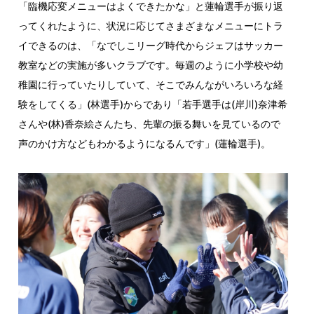
「臨機応変メニューはよくできたかな」と蓮輪選手が振り返
ってくれたように、状況に応じてさまざまなメニューにトラ
イできるのは、「なでしこリーグ時代からジェフはサッカー
教室などの実施が多いクラブです。毎週のように小学校や幼
稚園に行っていたりしていて、そこでみんながいろいろな経
験をしてくる」(林選手)からであり「若手選手は(岸川)奈津希
さんや(林)香奈絵さんたち、先輩の振る舞いを見ているので
声のかけ方などもわかるようになるんです」(蓮輪選手)。