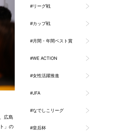
#リーグ戦
#カップ戦
#月間・年間ベスト賞
#WE ACTION
#女性活躍推進
#JFA
#なでしこリーグ
、広島
ト」の
#皇后杯