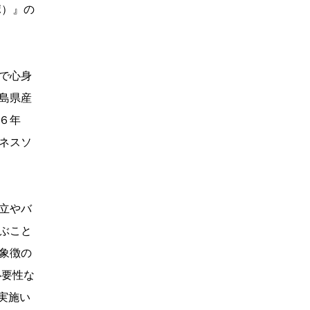
ポ）』の
で心身
広島県産
６年
ネスソ
立やバ
ぶこと
象徴の
必要性な
て実施い