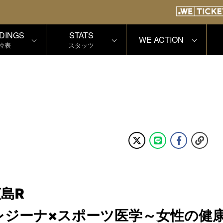
DINGS
STATS
WE ACTION
位表
スタッツ
広島R
レジーナ×スポーツ医学～女性の健