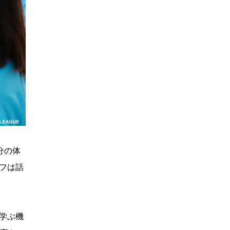
分の体
フは話
学ぶ機