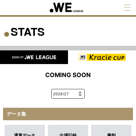
STATS
COMING SOON
データ集
通算データ
出場記録
審判