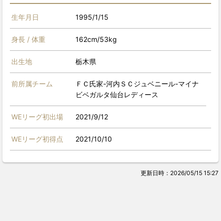
生年月日
1995/1/15
身長 / 体重
162cm/53kg
出生地
栃木県
前所属チーム
ＦＣ氏家-河内ＳＣジュベニール-マイナ
ビベガルタ仙台レディース
WEリーグ初出場
2021/9/12
WEリーグ初得点
2021/10/10
更新日時：2026/05/15 15:27