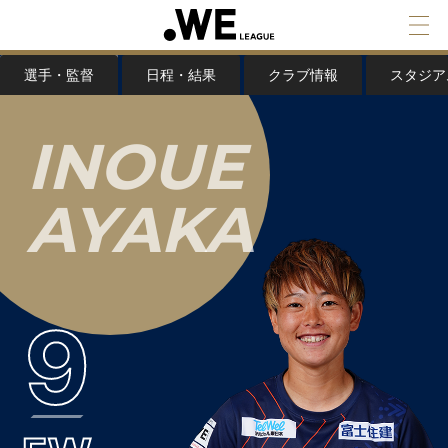
選手・監督
日程・結果
クラブ情報
スタジア
I
N
O
U
E
A
Y
A
K
A
9