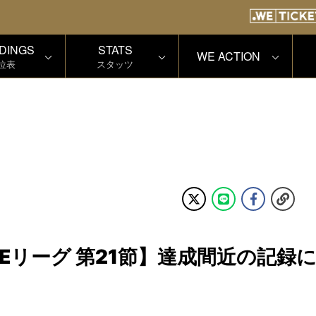
DINGS
STATS
WE ACTION
位表
スタッツ
O WEリーグ 第21節】達成間近の記録