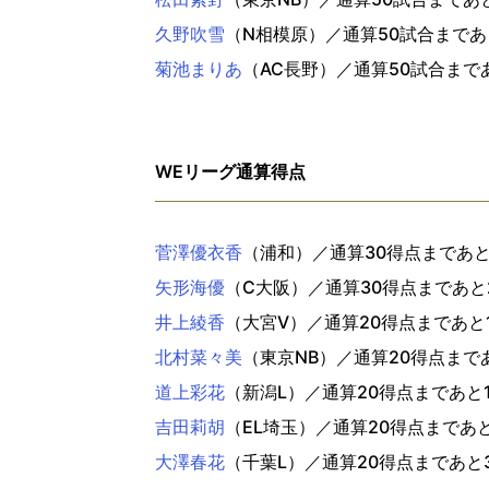
久野吹雪
（N相模原）／通算50試合まであ
菊池まりあ
（AC長野）／通算50試合まで
WEリーグ通算得点
菅澤優衣香
（浦和）／通算30得点まであと
矢形海優
（C大阪）／通算30得点まであと
井上綾香
（大宮V）／通算20得点まであと
北村菜々美
（東京NB）／通算20得点まで
道上彩花
（新潟L）／通算20得点まであと
吉田莉胡
（EL埼玉）／通算20得点まであ
大澤春花
（千葉L）／通算20得点まであと