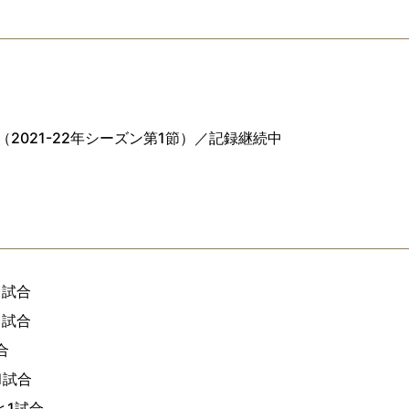
日（2021-22年シーズン第1節）／記録継続中
1試合
1試合
合
1試合
と1試合