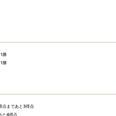
1勝
1勝
5得点まであと3得点
あと4得点