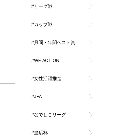
#リーグ戦
#カップ戦
#月間・年間ベスト賞
#WE ACTION
#女性活躍推進
#JFA
#なでしこリーグ
#皇后杯