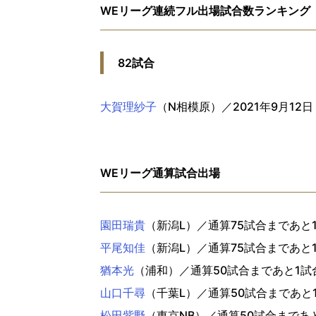
WEリーグ連続フル出場試合数ランキング
82試合
大賀理紗子
（N相模原）／2021年9月12
WEリーグ通算試合出場
園田瑞貴
（新潟L）／通算75試合まであと
平尾知佳
（新潟L）／通算75試合まであと
猶本光
（浦和）／通算50試合まであと1試
山口千尋
（千葉L）／通算50試合まであと
松田紫野
（東京NB）／通算50試合まであ