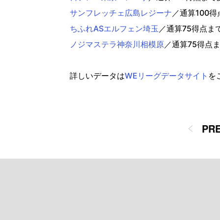
サンフレッチェ広島レジーナ
／通算100
ちふれASエルフェン埼玉
／通算75得点ま
ノジマステラ神奈川相模原
／通算75得点
詳しいデータは
WEリーグデータサイト
を
PR