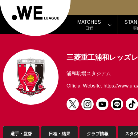
MATCHES
STAN
日程
順
三菱重工浦和レッズ
浦和駒場スタジアム
Official Website:
https://www.ura
選手・監督
日程・結果
クラブ情報
スタジ