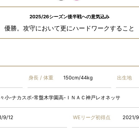
2025/26シーズン後半戦への意気込み
優勝。攻守において更にハードワークすること
身長 / 体重
150cm/44kg
出生地
々小-ナカスポ-常盤木学園高-ＩＮＡＣ神戸レオネッサ
1/9/12
WEリーグ初得点
2021/9