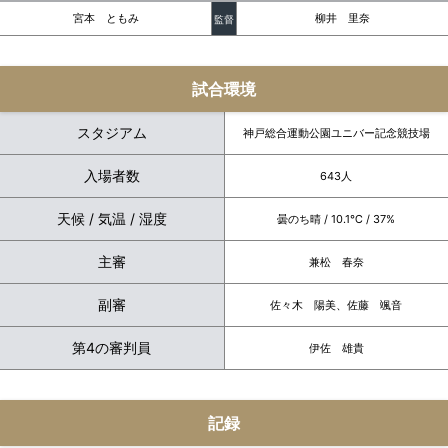
宮本 ともみ
柳井 里奈
監督
試合環境
スタジアム
神戸総合運動公園ユニバー記念競技場
入場者数
643人
天候 / 気温 / 湿度
曇のち晴 / 10.1℃ / 37%
主審
兼松 春奈
副審
佐々木 陽美、佐藤 颯音
第4の審判員
伊佐 雄貴
記録