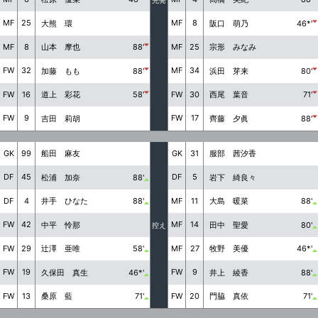
MF
25
MF
8
大熊 環
阪口 萌乃
46*'
MF
8
MF
25
山本 摩也
88'
宗形 みなみ
FW
32
MF
34
加藤 もも
88'
浜田 芽来
80'
FW
16
FW
30
道上 彩花
58'
西尾 葉音
71'
FW
9
FW
17
吉田 莉胡
齊藤 夕眞
88'
GK
99
GK
31
船田 麻友
服部 茜汐香
DF
45
DF
5
松浦 加奈
88'
岩下 綺良々
DF
4
MF
11
井手 ひなた
88'
大島 暖菜
88'
FW
42
MF
14
中平 怜那
田中 聖愛
80'
控え
FW
29
MF
27
辻澤 亜唯
58'
牧野 美優
46*'
FW
19
FW
9
久保田 真生
46*'
井上 綾香
88'
FW
13
FW
20
桑原 藍
71'
門脇 真依
71'