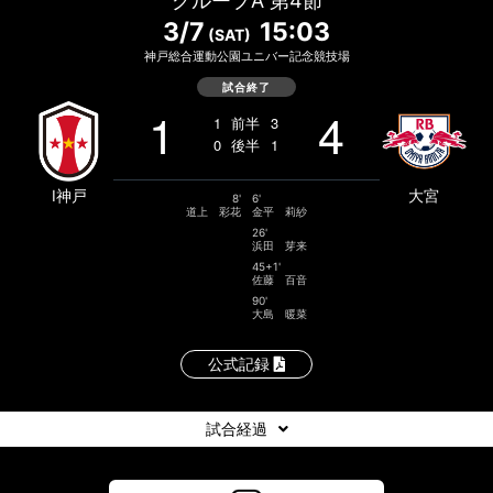
グループA 第4節
3/7
15:03
(SAT)
神戸総合運動公園ユニバー記念競技場
試合終了
1
4
1
前半
3
0
後半
1
I神戸
大宮
8'
6'
道上 彩花
金平 莉紗
26'
浜田 芽来
45+1'
佐藤 百音
90'
大島 暖菜
公式記録
試合経過