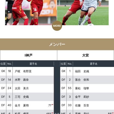
MORE
メンバー
I神戸
大宮
位置
No.
選手名
位置
No.
選手名
GK
18
GK
1
戸梶 有野里
福田 史織
DF
14
DF
2
水野 蕗奈
落合 依和
DF
24
DF
55
太田 美月
乗松 瑠華
DF
5
DF
3
三宅 史織
金平 莉紗
DF
40
DF
33
金月 夏萌
71'
佐藤 百音
MF
6
MF
4
松原 優菜
46*'
髙橋 美紀
88'
先発