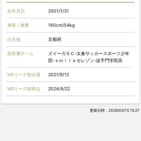
生年月日
2001/1/31
身長 / 体重
160cm/54kg
出生地
京都府
前所属チーム
ズイーガＳＣ-太秦サッカースポーツ少年
団-ｓｍｉｌｅセレゾン-追手門学院高
WEリーグ初出場
2021/9/12
WEリーグ初得点
2024/9/22
更新日時：2026/05/15 15:27