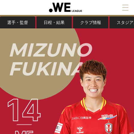
選手・監督
日程・結果
クラブ情報
スタジア
M
I
Z
U
N
O
F
U
K
I
N
A
14