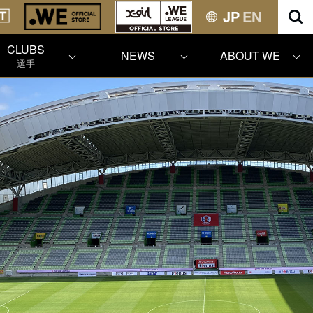
JP
EN
CLUBS
NEWS
ABOUT WE
選手