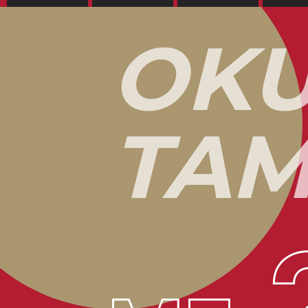
O
K
T
A