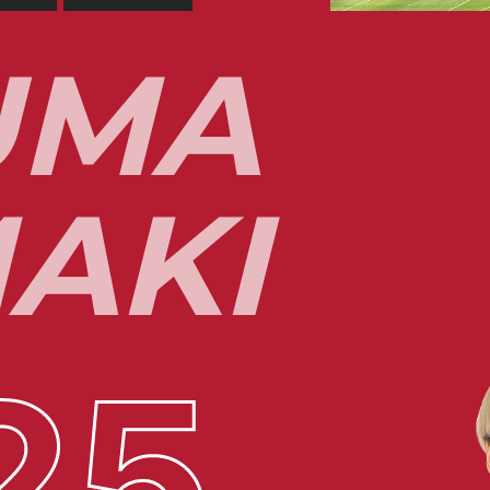
U
M
A
M
A
K
I
25