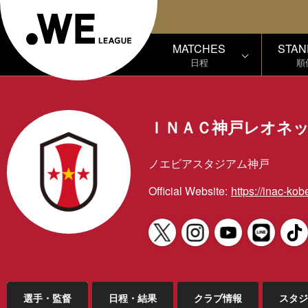
MATCHES
STAN
日程
順
ＩＮＡＣ神戸レオネ
ノエビアスタジアム神戸
Official Website:
https://inac-kob
選手・監督
日程・結果
クラブ情報
スタジ