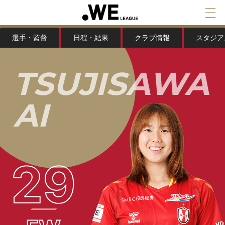
選手・監督
日程・結果
クラブ情報
スタジア
T
S
U
J
I
S
A
W
A
A
I
29