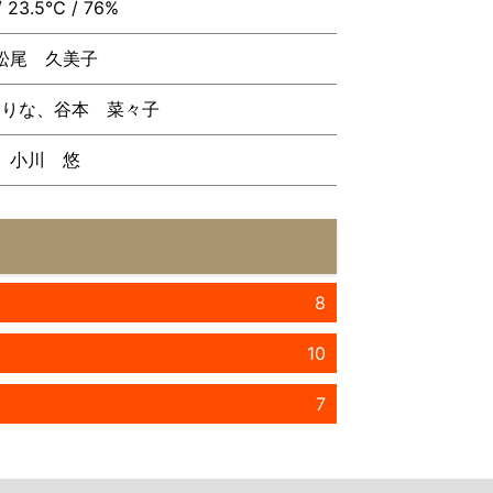
/ 23.5℃ / 76%
松尾 久美子
えりな、谷本 菜々子
小川 悠
8
10
7