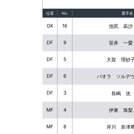
位置
No.
選手名
GK
16
池尻 凪沙
DF
9
笹井 一愛
DF
5
大賀 理紗
DF
6
パオラ ソルデ
DF
3
長嶋 洸
MF
4
伊東 珠梨
MF
8
岸川 奈津