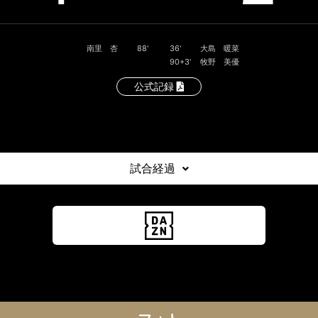
南里 杏
88'
36'
大島 暖菜
90+3'
牧野 美優
公式記録
試合経過