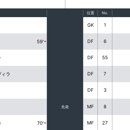
位置
No.
GK
1
DF
6
59'
DF
55
子
DF
7
ヴィラ
DF
3
MF
8
先発
MF
27
希
70'