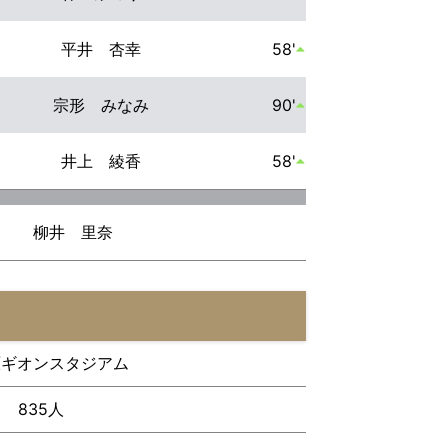
平井 杏幸
58'
宗形 みなみ
90'
井上 綾香
58'
柳井 里奈
原ギオンスタジアム
835人