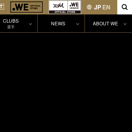
JP
EN
CLUBS
NEWS
ABOUT WE
選手