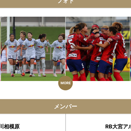
フォト
MORE
メンバー
川相模原
RB大宮ア