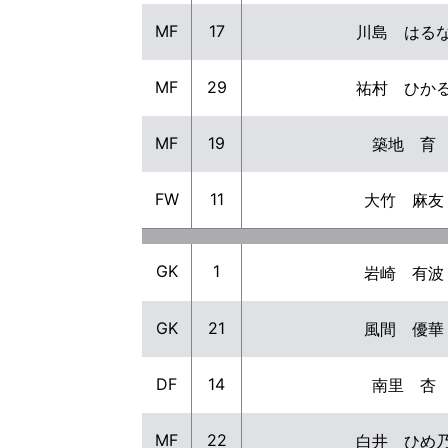
MF
17
川島 はる
MF
29
祐村 ひか
MF
19
築地 育
FW
11
大竹 麻友
GK
1
岩崎 有波
GK
21
風間 優華
DF
14
南里 杏
MF
22
白井 ひめ