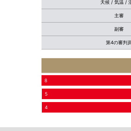
天候 / 気温 /
主審
副審
第4の審判
8
5
4