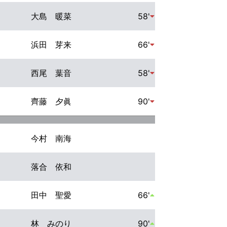
大島 暖菜
58'
浜田 芽来
66'
西尾 葉音
58'
齊藤 夕眞
90'
今村 南海
落合 依和
田中 聖愛
66'
林 みのり
90'