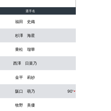
選手名
福田 史織
杉澤 海星
乗松 瑠華
西澤 日菜乃
金平 莉紗
阪口 萌乃
90'
牧野 美優