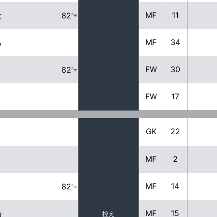
MF
11
な
82'
MF
34
る
FW
30
82'
FW
17
GK
22
MF
2
MF
14
82'
MF
15
乃
控え