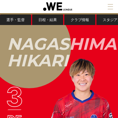
選手・監督
日程・結果
クラブ情報
スタジア
N
A
G
A
S
H
I
M
A
H
I
K
A
R
I
3