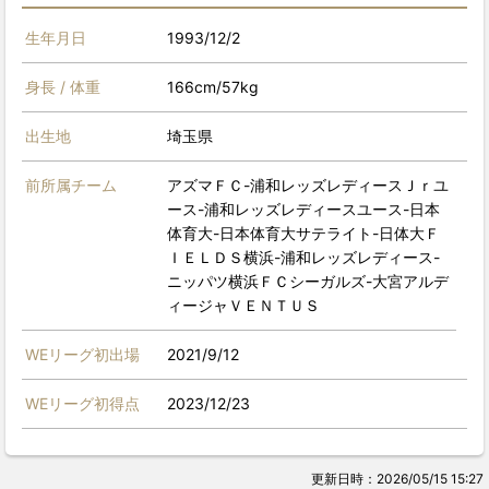
生年月日
1993/12/2
身長 / 体重
166cm/57kg
出生地
埼玉県
前所属チーム
アズマＦＣ-浦和レッズレディースＪｒユ
ース-浦和レッズレディースユース-日本
体育大-日本体育大サテライト-日体大Ｆ
ＩＥＬＤＳ横浜-浦和レッズレディース-
ニッパツ横浜ＦＣシーガルズ-大宮アルデ
ィージャＶＥＮＴＵＳ
WEリーグ初出場
2021/9/12
WEリーグ初得点
2023/12/23
更新日時：2026/05/15 15:27