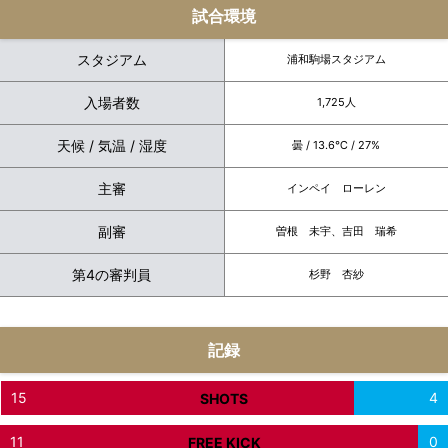
試合環境
スタジアム
浦和駒場スタジアム
入場者数
1,725人
天候 / 気温 / 湿度
曇 / 13.6℃ / 27%
主審
インペイ ローレン
副審
曽根 未宇、吉田 瑞希
第4の審判員
杉野 杏紗
記録
15
4
SHOTS
11
0
FREE KICK