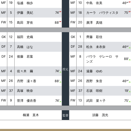
MF
19
MF
10
塩越 柚歩
中島 依美
46*'
MF
5
MF
18
伊藤 美紀
74'
カーラ バウティスタ
75'
FW
15
FW
20
島田 芽依
88'
廣澤 真穂
GK
12
GK
1
福田 史織
齊藤 彩佳
DF
7
DF
28
高橋 はな
松永 未衣奈
46*'
DF
24
MF
8
パウラ ゲレーロ サ
後藤 若葉
88'
ンズ
控え
MF
4
MF
24
佐々木 繭
74'
遠藤 ゆめ
MF
26
MF
26
丹野 凜々香
88'
西野 朱音
46*'
MF
37
MF
37
高塚 映奈
石坂 咲樹
19'
FW
9
FW
13
菅澤 優衣香
74'
武田 菜々子
75'
楠瀬 直木
須藤 茂光
監督