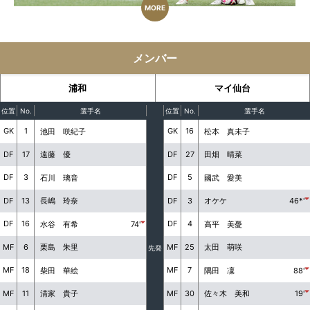
MORE
メンバー
浦和
マイ仙台
位置
No.
選手名
位置
No.
選手名
GK
1
GK
16
池田 咲紀子
松本 真未子
DF
17
DF
27
遠藤 優
田畑 晴菜
DF
3
DF
5
石川 璃音
國武 愛美
DF
13
DF
3
長嶋 玲奈
オケケ
46*'
DF
16
DF
4
水谷 有希
74'
高平 美憂
MF
6
MF
25
栗島 朱里
太田 萌咲
先発
MF
18
MF
7
柴田 華絵
隅田 凜
88'
MF
11
MF
30
清家 貴子
佐々木 美和
19'