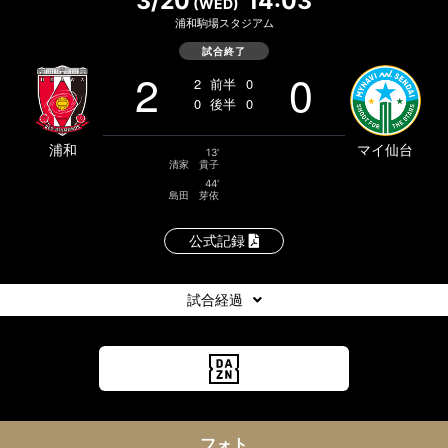
3/20
14:03
(WED)
浦和駒場スタジアム
試合終了
2
0
2
前半
0
0
後半
0
浦和
マイ仙台
13'
清家 貴子
44'
島田 芽依
公式記録
試合経過
フォト