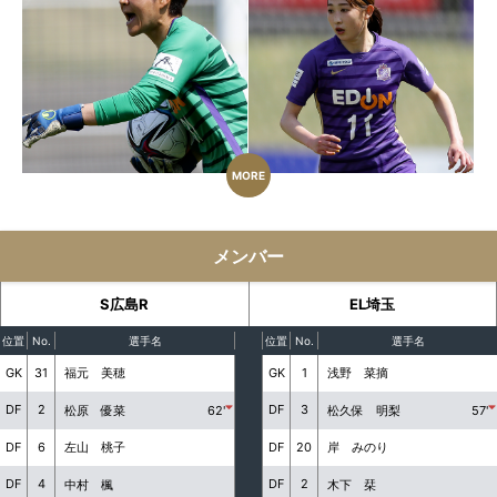
MORE
メンバー
S広島R
EL埼玉
位置
No.
選手名
位置
No.
選手名
GK
31
GK
1
福元 美穂
浅野 菜摘
DF
2
DF
3
松原 優菜
62'
松久保 明梨
57'
DF
6
DF
20
左山 桃子
岸 みのり
DF
4
DF
2
中村 楓
木下 栞