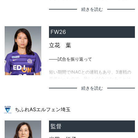
意識や、ゴール前での攻撃などを全体です
続きを読む
り合わせをして試合に臨みました。
FW26
——2得点を振り返って
立花 葉
左サイドで良い崩しもありましたし、中で
良いタイミングでボールを受けることがで
——試合を振り返って
きました。あの位置で受けたら常にゴール
を狙っているので、シュートという意識は
短い期間でINACとの連戦もあり、3連戦の
持っていました。2点目は、交代で入った島
最後だったので、難しい試合になることは
袋選手が縦に突破してくれたので、信じて
分かっていました。前半の良い時間に自分
中に入っていくだけだったと思います。
続きを読む
たちの形で2点入れることができたので、相
手の時間帯もありましたが、90分通して良
い戦い方ができたと思います。
ちふれASエルフェン埼玉
——得点を振り返って
監督