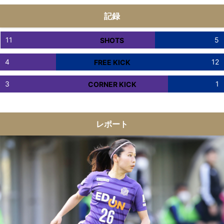
記録
11
5
SHOTS
4
12
FREE KICK
3
1
CORNER KICK
レポート