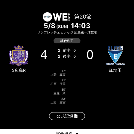
第20節
5/8
14:03
(SUN)
サンフレッチェビレッジ 広島第一球技場
試合終了
4
0
2
前半
0
2
後半
0
S広島R
EL埼玉
17'
上野 真実
21'
松原 優菜
80'
立花 葉
83'
上野 真実
公式記録
試合経過