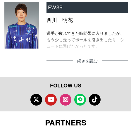
た。
FW39
西川 明花
選手が疲れてきた時間帯に入りましたが、
もう少し走ってボールを引き出したり、シ
ュートに繋げたかったです。
続きを読む
——相手を崩しきれなかった要因は
ゴールに向かうパスが少なかった印象で
す。もちろんフォワードなので、それを引
FOLLOW US
き出す動きもできなかったと感じます。
Twitter
Youtube
Instagram
LINE
TikTok
PARTNERS