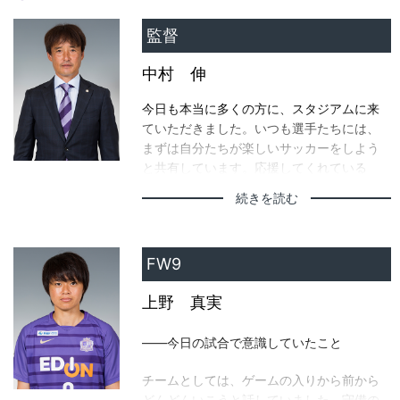
監督
中村 伸
今日も本当に多くの方に、スタジアムに来
ていただきました。いつも選手たちには、
まずは自分たちが楽しいサッカーをしよう
と共有しています。応援してくれている
方々に心のこもったゲームをお見せしよう
続きを読む
と話しました。3連戦の3試合目、気温も高
く、非常に厳しい環境だったと思います
が、4得点とも素晴らしい形でゴールを決め
FW9
てくれました。交代選手も含めて、皆が全
力を出し切って戦ってくれた素晴らしいゲ
上野 真実
ームだったと思います。
——今日の試合で意識していたこと
チームとしては、ゲームの入りから前から
どんどんいこうと話していました。守備の