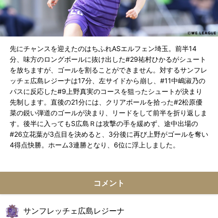
先にチャンスを迎えたのはちふれASエルフェン埼玉。前半14
分、味方のロングボールに抜け出した#29祐村ひかるがシュート
を放ちますが、ゴールを割ることができません。対するサンフレ
ッチェ広島レジーナは17分、左サイドから崩し、#11中嶋淑乃の
パスに反応した#9上野真実のコースを狙ったシュートが決まり
先制します。直後の21分には、クリアボールを拾った#2松原優
菜の鋭い弾道のゴールが決まり、リードをして前半を折り返しま
す。後半に入ってもS広島Ｒは攻撃の手を緩めず、途中出場の
#26立花葉が3点目を決めると、3分後に再び上野がゴールを奪い
4得点快勝。ホーム3連勝となり、6位に浮上しました。
コメント
サンフレッチェ広島レジーナ