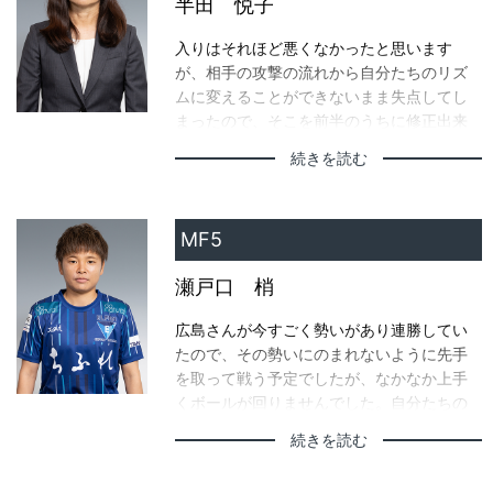
島袋選手がボールを持って前にいくことは
半田 悦子
分かっていたので、信じて前に走っていっ
入りはそれほど悪くなかったと思います
たらボールがきたので、ファーストタッチ
が、相手の攻撃の流れから自分たちのリズ
でいいところにボールを置けたかなと思い
ムに変えることができないまま失点してし
ます。
まったので、そこを前半のうちに修正出来
たらもっとよかったと思います。後半の頭
続きを読む
は少し修正できたと思いますが、良い時間
帯に得点が取れなかったのが大量失点に繋
がってしまったのかなと思います。
MF5
瀬戸口 梢
広島さんが今すごく勢いがあり連勝してい
たので、その勢いにのまれないように先手
を取って戦う予定でしたが、なかなか上手
くボールが回りませんでした。自分たちの
得意とするプレーが出来ずに、どんどん広
続きを読む
島さんのペースになってしまい、自分たち
のペースに戻せなかったと率直に感じまし