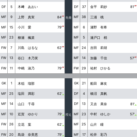
DF
5
DF
37
木﨑 あおい
金平 莉紗
81'
MF
9
MF
38
上野 真実
84'
三浦 桃
先発
MF
15
MF
6
小川 愛
79'
瀬野 有希
MF
23
MF
5
柳瀬 楓菜
瀬戸口 梢
FW
7
MF
24
川島 はるな
62'
吉田 莉胡
FW
13
MF
14
谷口 木乃実
加藤 千佳
57'
FW
11
FW
29
中嶋 淑乃
79'
祐村 ひかる
GK
1
GK
21
木稲 瑠那
船田 麻友
MF
25
DF
4
塩田 満彩
62'
橋沼 真帆
MF
14
DF
13
山口 千尋
又吉 果奈
81'
MF
10
MF
23
近賀 ゆかり
79'
中村 ゆしか
57'
控え
FW
26
MF
25
立花 葉
62'
山片 瞳
FW
20
MF
17
島袋 奈美恵
79'
松井 彩乃