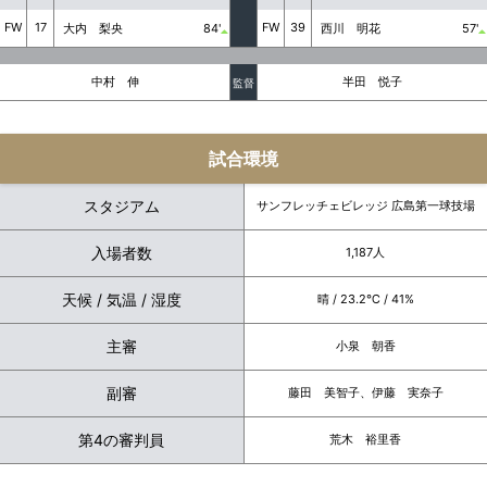
FW
17
FW
39
大内 梨央
84'
西川 明花
57'
中村 伸
半田 悦子
監督
試合環境
スタジアム
サンフレッチェビレッジ 広島第一球技場
入場者数
1,187人
天候 / 気温 / 湿度
晴 / 23.2℃ / 41%
主審
小泉 朝香
副審
藤田 美智子、伊藤 実奈子
第4の審判員
荒木 裕里香