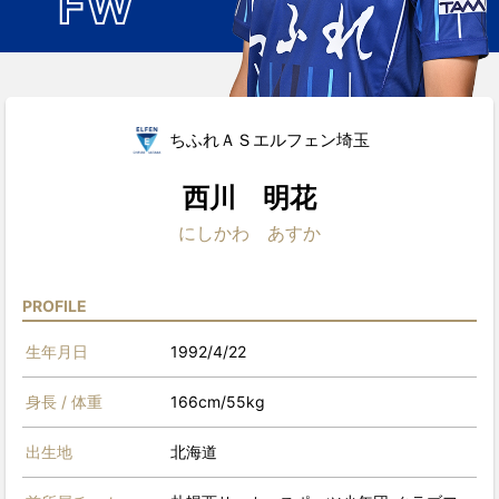
FW
ちふれＡＳエルフェン埼玉
西川 明花
にしかわ あすか
PROFILE
生年月日
1992/4/22
身長 / 体重
166cm/55kg
出生地
北海道