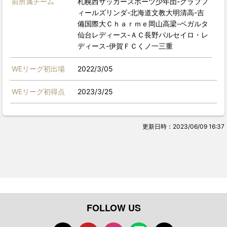
前所属チーム
札幌西サッカースポーツ少年団-クラブフ
ィールズリンダ-北海道文教大明清高-吉
備国際大Ｃｈａｒｍｅ岡山高梁-ベガルタ
仙台レディース-ＡＣ長野パルセイロ・レ
ディース-伊賀ＦＣくノ一三重
WEリーグ初出場
2022/3/05
WEリーグ初得点
2023/3/25
更新日時：2023/06/09 16:37
FOLLOW US