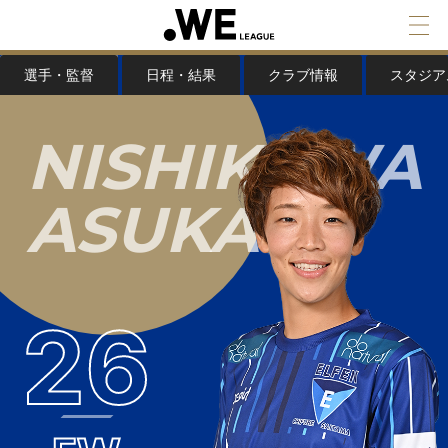
選手・監督
日程・結果
クラブ情報
スタジア
N
I
S
H
I
K
A
W
A
A
S
U
K
A
26