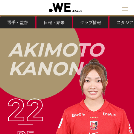
選手・監督
日程・結果
クラブ情報
スタジア
A
K
I
M
O
T
O
K
A
N
O
N
22