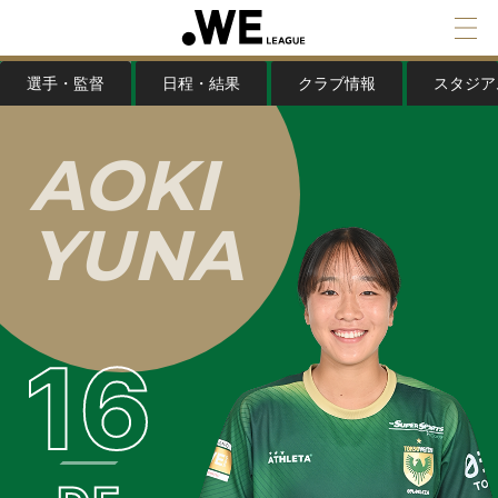
選手・監督
日程・結果
クラブ情報
スタジア
A
O
K
I
Y
U
N
A
16