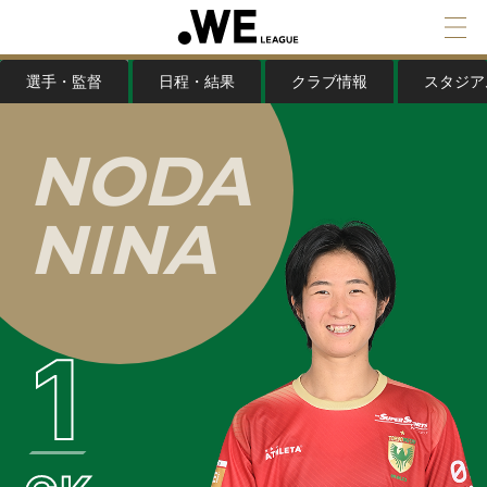
選手・監督
日程・結果
クラブ情報
スタジア
N
O
D
A
N
I
N
A
1