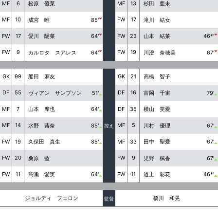
MF
6
MF
13
松原 優菜
杉田 亜未
MF
10
FW
17
成宮 唯
85'
滝川 結女
FW
17
FW
23
愛川 陽菜
64'
山本 結菜
46*'
FW
9
FW
19
カルロタ スアレス
64'
川澄 奈穂美
67'
GK
99
GK
21
船田 麻友
高橋 智子
DF
55
DF
16
ヴィアン サンプソン
51'
富岡 千宙
79'
MF
7
DF
35
山本 摩也
64'
横山 笑愛
MF
14
MF
5
水野 蕗奈
85'
川村 優理
67'
控え
FW
19
MF
33
久保田 真生
85'
田中 聖愛
67'
FW
20
FW
9
桑原 藍
児野 楓香
67'
FW
11
FW
11
髙瀬 愛実
64'
道上 彩花
46*'
ジョルディ フェロン
橋川 和晃
監督