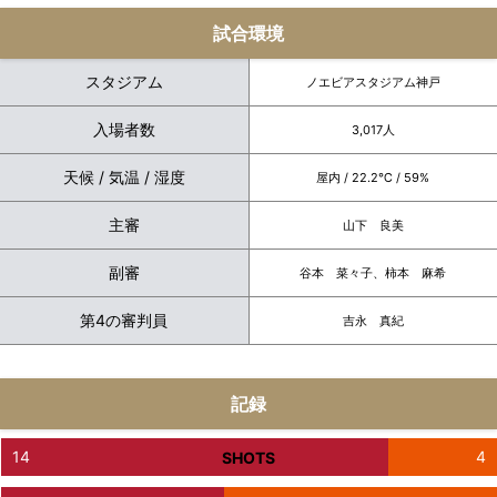
試合環境
スタジアム
ノエビアスタジアム神戸
入場者数
3,017人
天候 / 気温 / 湿度
屋内 / 22.2℃ / 59%
主審
山下 良美
副審
谷本 菜々子、柿本 麻希
第4の審判員
吉永 真紀
記録
14
4
SHOTS