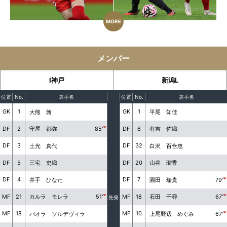
MORE
メンバー
I神戸
新潟L
位置
No.
選手名
位置
No.
選手名
GK
1
GK
1
大熊 茜
平尾 知佳
DF
2
DF
6
守屋 都弥
85'
有吉 佐織
DF
3
DF
32
土光 真代
白沢 百合恵
DF
5
DF
20
三宅 史織
山谷 瑠香
DF
4
DF
7
井手 ひなた
園田 瑞貴
79'
MF
21
MF
18
カルラ モレラ
51'
石田 千尋
67'
先発
MF
18
MF
10
パオラ ソルデヴィラ
上尾野辺 めぐみ
67'