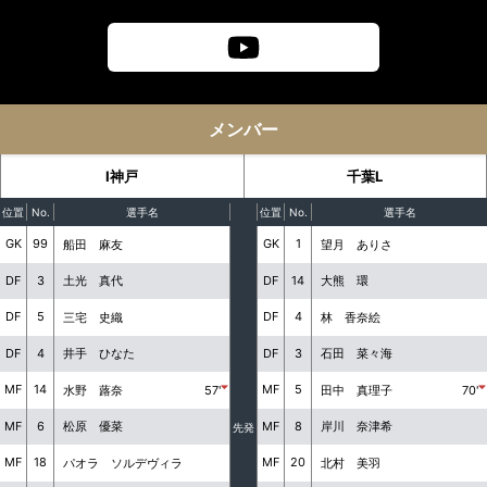
メンバー
I神戸
千葉L
位置
No.
選手名
位置
No.
選手名
GK
99
GK
1
船田 麻友
望月 ありさ
DF
3
DF
14
土光 真代
大熊 環
DF
5
DF
4
三宅 史織
林 香奈絵
DF
4
DF
3
井手 ひなた
石田 菜々海
MF
14
MF
5
水野 蕗奈
57'
田中 真理子
70'
MF
6
MF
8
松原 優菜
岸川 奈津希
先発
MF
18
MF
20
パオラ ソルデヴィラ
北村 美羽