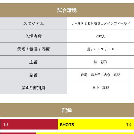
試合環境
スタジアム
Ｊ－ＧＲＥＥＮ堺Ｓ１メインフィールド
入場者数
262人
天候 / 気温 / 湿度
曇 / 23.9℃ / 50%
主審
柳 彩乃
副審
萩尾 麻衣子、吉永 真紀
第4の審判員
田中 真輝
記録
10
13
SHOTS