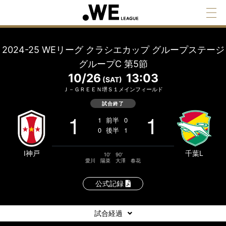
2024-25 WEリーグ クラシエカップ グループステージ
グループC 第5節
10/26
13:03
(SAT)
Ｊ－ＧＲＥＥＮ堺Ｓ１メインフィールド
試合終了
1
1
1
前半
0
0
後半
1
I神戸
千葉L
10'
90'
愛川 陽菜
大澤 春花
公式記録
試合経過