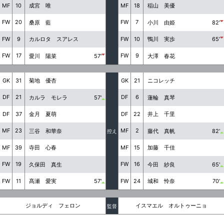
MF
10
MF
18
成宮 唯
稲山 美優
FW
20
FW
7
桑原 藍
小川 由姫
82'
FW
9
FW
10
カルロタ スアレス
鴨川 実歩
65'
FW
17
FW
9
愛川 陽菜
57'
大澤 春花
GK
31
GK
21
菊地 優杏
ニコレッチ
DF
21
DF
6
カルラ モレラ
57'
蓮輪 真琴
DF
37
DF
22
金月 夏萌
井上 千里
MF
23
MF
2
三谷 和華奈
藤代 真帆
82'
控え
MF
39
MF
15
寺田 心春
加藤 千佳
FW
19
FW
16
久保田 真生
今田 紗良
65'
FW
11
FW
24
髙瀬 愛実
57'
城和 怜奈
70'
ジョルディ フェロン
イスマエル オルトゥーニョ
監督