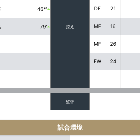
DF
21
奈
46*'
MF
16
葉
79'
控え
MF
26
FW
24
監督
試合環境