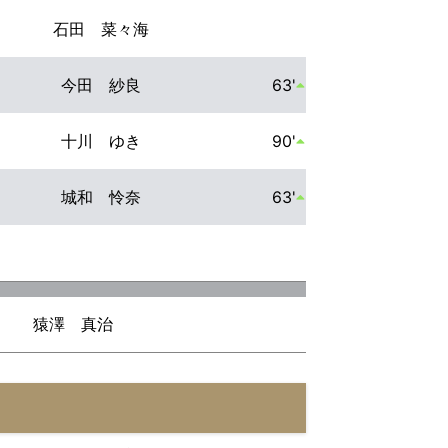
石田 菜々海
今田 紗良
63'
十川 ゆき
90'
城和 怜奈
63'
猿澤 真治