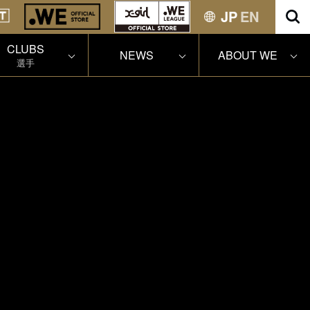
JP
EN
CLUBS
NEWS
ABOUT WE
選手