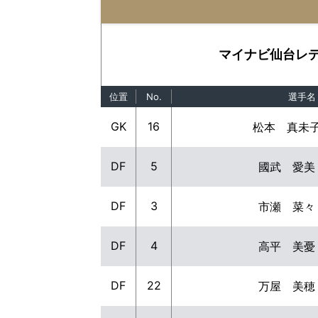
マイナビ仙台レ
位置
No.
選手名
GK
16
松本 真未
DF
5
國武 愛美
DF
3
市瀬 菜々
DF
4
高平 美憂
DF
22
万屋 美穂