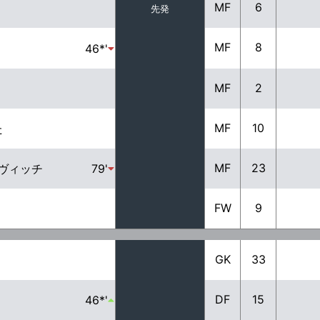
MF
6
先発
MF
8
46*'
MF
2
MF
10
た
MF
23
ヴィッチ
79'
FW
9
GK
33
DF
15
46*'