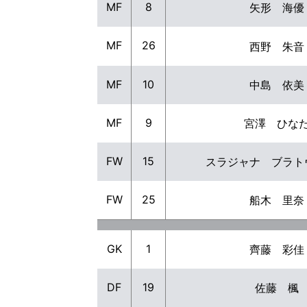
MF
8
矢形 海優
MF
26
西野 朱音
MF
10
中島 依美
MF
9
宮澤 ひな
FW
15
スラジャナ ブラト
FW
25
船木 里奈
GK
1
齊藤 彩佳
DF
19
佐藤 楓