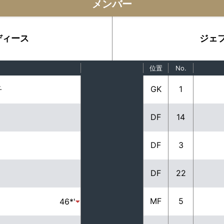
メンバー
ディース
ジェ
位置
No.
GK
1
子
DF
14
DF
3
DF
22
MF
5
46*'