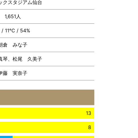
ックスタジアム仙台
1,651人
 / 11℃ / 54%
朝倉 みな子
真琴、松尾 久美子
伊藤 実奈子
13
8