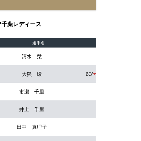
フ千葉レディース
選手名
清水 栞
大熊 環
63'
市瀬 千里
井上 千里
田中 真理子