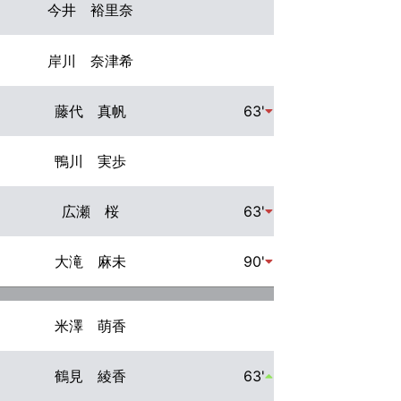
今井 裕里奈
岸川 奈津希
藤代 真帆
63'
鴨川 実歩
広瀬 桜
63'
大滝 麻未
90'
米澤 萌香
鶴見 綾香
63'