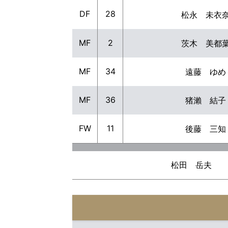
DF
28
松永 未衣
MF
2
茨木 美都
MF
34
遠藤 ゆめ
MF
36
猪瀨 結子
FW
11
後藤 三知
松田 岳夫