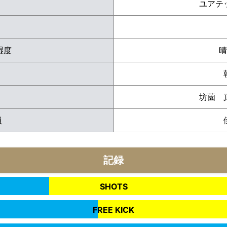
ユアテ
 湿度
晴
坊薗 
員
記録
SHOTS
FREE KICK