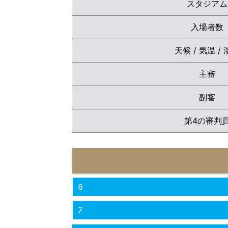
スタジアム
入場者数
天候 / 気温 /
主審
副審
第4の審判
8
7