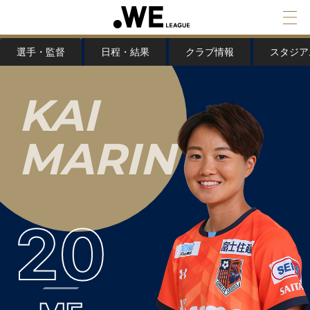
選手・監督
日程・結果
クラブ情報
スタジア
K
A
I
M
A
R
I
N
20