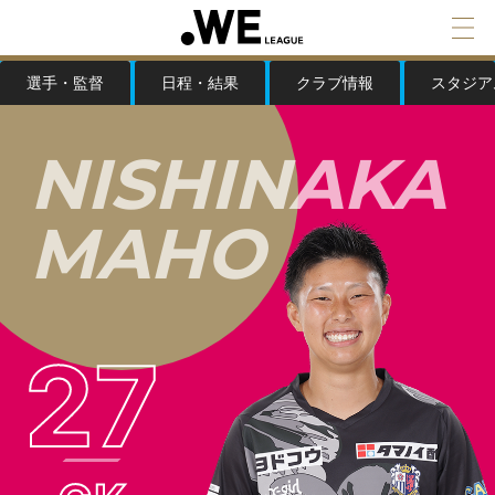
選手・監督
日程・結果
クラブ情報
スタジア
N
I
S
H
I
N
A
K
A
M
A
H
O
27