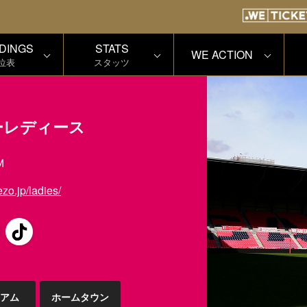
DINGS
STATS
WE ACTION
位表
スタッツ
ーレディース
M
zo.jp/ladies/
アム
ホームタウン