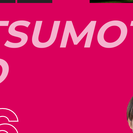
T
S
U
M
O
O
6