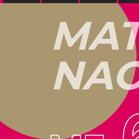
M
A
N
A