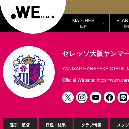
MATCHES
STAN
日程
順
セレッソ大阪ヤンマ
YANMAR HANASAKA STADIU
Official Website:
https://www.cere
選手・監督
日程・結果
クラブ情報
スタジ