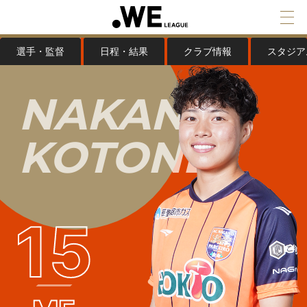
選手・監督
日程・結果
クラブ情報
スタジア
N
A
K
A
N
O
K
O
T
O
N
E
15