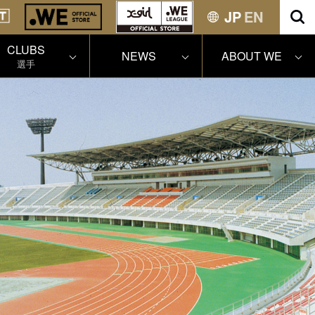
JP
EN
CLUBS
NEWS
ABOUT WE
選手