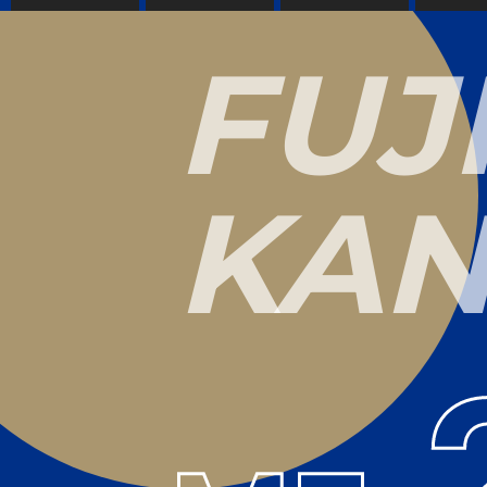
F
U
J
K
A