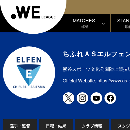
MATCHES
STAN
日程
順
ちふれＡＳエルフェ
熊谷スポーツ文化公園陸上競技
Official Website:
https://www.as-e
選手・監督
日程・結果
クラブ情報
スタジ