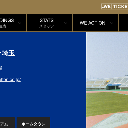
DINGS
STATS
WE ACTION
位表
スタッツ
ン埼玉
場
lfen.co.jp/
アム
ホームタウン