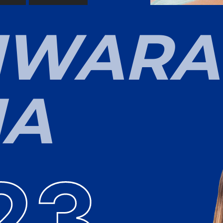
I
W
A
R
A
N
A
23