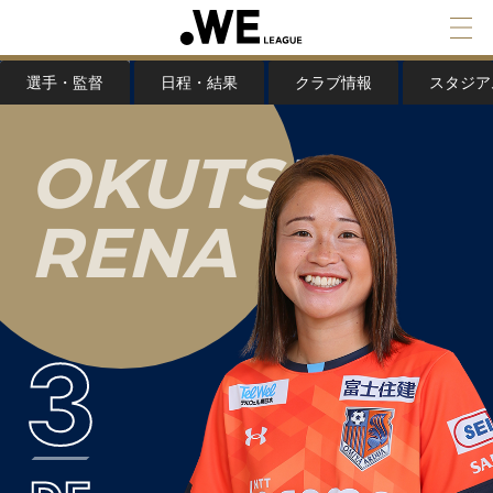
選手・監督
日程・結果
クラブ情報
スタジア
O
K
U
T
S
U
R
E
N
A
3