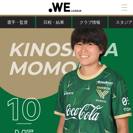
選手・監督
日程・結果
クラブ情報
スタジア
K
I
N
O
S
H
I
T
A
M
O
M
O
K
A
10