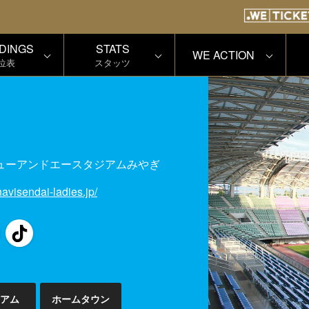
DINGS
STATS
WE ACTION
位表
スタッツ
ューアンドエースタジアムみやぎ
avisendai-ladies.jp/
アム
ホームタウン