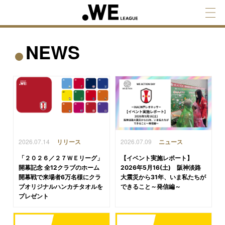
NEWS
2026.07.14
2026.07.09
リリース
ニュース
「２０２６／２７ＷＥリーグ」
【イベント実施レポート】
開幕記念 全12クラブのホーム
2026年5月16(土) 阪神淡路
開幕戦で来場者6万名様にクラ
大震災から31年、いま私たちが
ブオリジナルハンカチタオルを
できること～発信編～
プレゼント