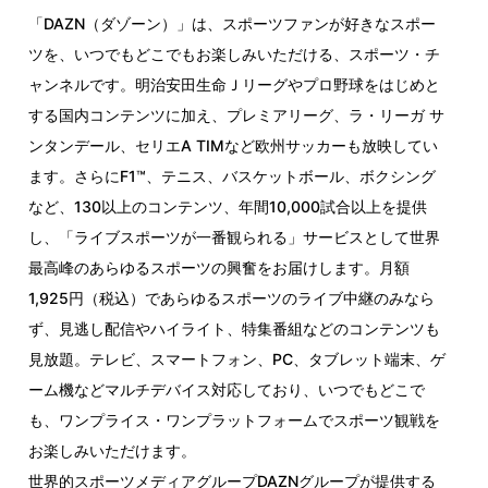
「DAZN（ダゾーン）」は、スポーツファンが好きなスポー
ツを、いつでもどこでもお楽しみいただける、スポーツ・チ
ャンネルです。明治安田生命Ｊリーグやプロ野球をはじめと
する国内コンテンツに加え、プレミアリーグ、ラ・リーガ サ
ンタンデール、セリエA TIMなど欧州サッカーも放映してい
ます。さらにF1™、テニス、バスケットボール、ボクシング
など、130以上のコンテンツ、年間10,000試合以上を提供
し、「ライブスポーツが一番観られる」サービスとして世界
最高峰のあらゆるスポーツの興奮をお届けします。月額
1,925円（税込）であらゆるスポーツのライブ中継のみなら
ず、見逃し配信やハイライト、特集番組などのコンテンツも
見放題。テレビ、スマートフォン、PC、タブレット端末、ゲ
ーム機などマルチデバイス対応しており、いつでもどこで
も、ワンプライス・ワンプラットフォームでスポーツ観戦を
お楽しみいただけます。
世界的スポーツメディアグループDAZNグループが提供する