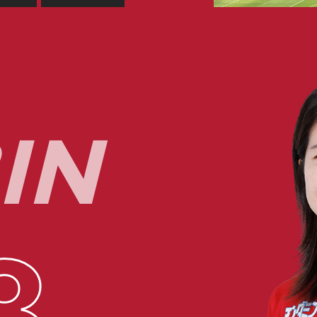
I
N
8