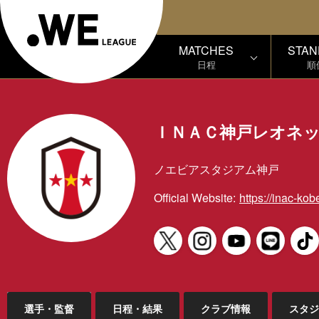
MATCHES
STAN
日程
順
ＩＮＡＣ神戸レオネ
ノエビアスタジアム神戸
Official Website:
https://inac-kob
選手・監督
日程・結果
クラブ情報
スタジ