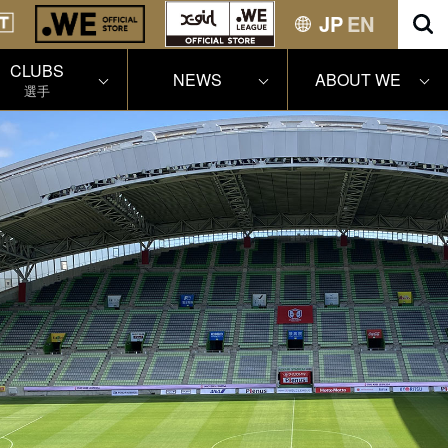
JP
EN
CLUBS
NEWS
ABOUT WE
選手