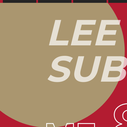
L
E
E
S
U
B