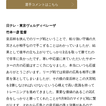
選手コメントはこちら
日テレ・東京ヴェルディベレーザ
竹本一彦 監督
皇后杯を挟んでのリーグ戦ということで、粘り強い守備の大
宮さんが相手なので手こずることはわかっていましたが、結
果として後半の立ち上がりでしっかり2点を取って勝てたの
で非常に良かったです。寒い中応援に来ていただいたサポー
ターの方の応援はすごく力になりました。本当にいつも応援
ありがとうございます。リーグ戦では前節の広島を相手に勝
星を落としてしまいましたが、その後の皇后杯とこの大宮戦
を2勝しなければいけないという心構えで高い意識を持って
トレーニングを進めてきました。重要な価値のあるこの2試
合をしっかりと勝ってくれたことが1月9日のマイナビ戦に繋
がります。それから広島との皇后杯の準々決勝があるので、