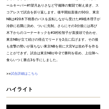
ールキーパー#1望月ありさなど守備陣の奮闘で耐え凌ぎ、ス
コアレスで試合を折り返します。後半開始直後の50分、東京
NBは#20木下桃香のパスを反転しながら受けた#9植木理子が
冷静に右隅に決め、ついに先制。さらにその3分後には再び
木下からのコーナーキックを#3村松智子が直接頭で合わせ、
東京NBが立て続けの得点でリードを2点に広げます。その後
も攻撃の勢いが落ちない東京NBを前に大宮Vは攻め手を作る
ことができず。試合は東京NBが0-2で勝利を収め、上位陣へ
食らいつく勝点3を手にしました。
>>
試合詳細はこちら
ハイライト