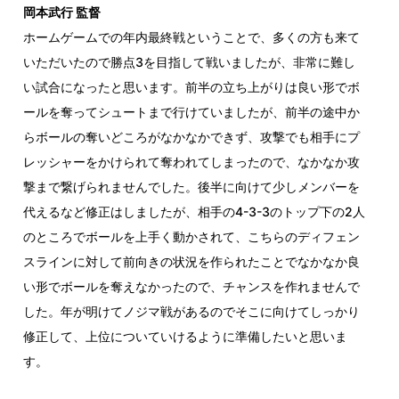
岡本武行 監督
ホームゲームでの年内最終戦ということで、多くの方も来て
いただいたので勝点3を目指して戦いましたが、非常に難し
い試合になったと思います。前半の立ち上がりは良い形でボ
ールを奪ってシュートまで行けていましたが、前半の途中か
らボールの奪いどころがなかなかできず、攻撃でも相手にプ
レッシャーをかけられて奪われてしまったので、なかなか攻
撃まで繋げられませんでした。後半に向けて少しメンバーを
代えるなど修正はしましたが、相手の4-3-3のトップ下の2人
のところでボールを上手く動かされて、こちらのディフェン
スラインに対して前向きの状況を作られたことでなかなか良
い形でボールを奪えなかったので、チャンスを作れませんで
した。年が明けてノジマ戦があるのでそこに向けてしっかり
修正して、上位についていけるように準備したいと思いま
す。