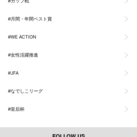
#カップ戦
#月間・年間ベスト賞
#WE ACTION
#女性活躍推進
#JFA
#なでしこリーグ
#皇后杯
FOLLOW US