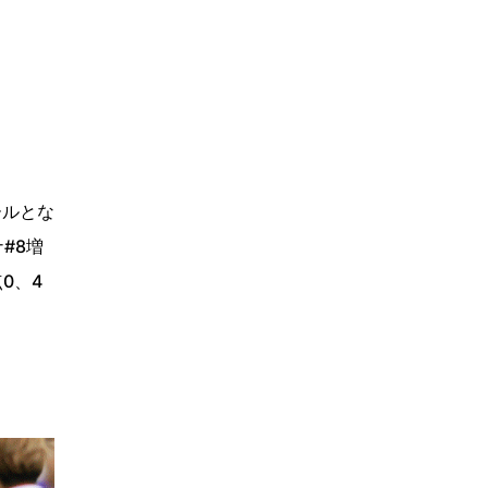
ールとな
#8増
0、4