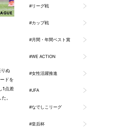
#リーグ戦
#カップ戦
#月間・年間ベスト賞
#WE ACTION
振りぬ
#女性活躍推進
リードを
し1点差
#JFA
した。
#なでしこリーグ
#皇后杯