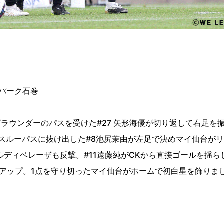
パーク石巻
ラウンダーのパスを受けた#27 矢形海優が切り返して右足を
はスルーパスに抜け出した#8池尻茉由が左足で決めマイ仙台が
ディベレーザも反撃。#11遠藤純がCKから直接ゴールを揺ら
アップ。1点を守り切ったマイ仙台がホームで初白星を飾りま