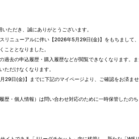
用いただき、誠にありがとうございます。
スリニューアルに伴い【
2026
年
5
月
29
日
(
金
)
】をもちまして
くこととなりました。
の過去の申込履歴・購入履歴などが閲覧できなくなります。ま
いただけなくなります。
月
29
日
(
金
)
】までに下記のマイページより、ご確認をお済ませ
履歴・個人情報）は問い合わせ対応のために一時保管したのち
トサイトである「
J
リーグチケット」内に移管し、新たな「
WE