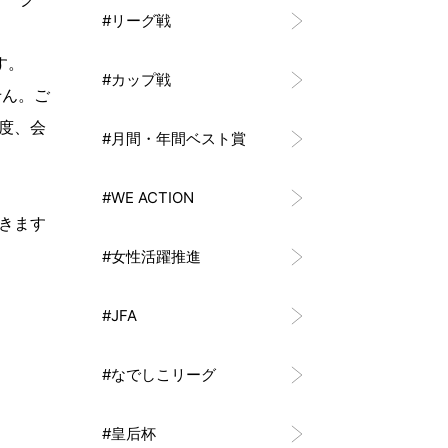
#リーグ戦
す。
#カップ戦
せん。ご
度、会
#月間・年間ベスト賞
#WE ACTION
きます
#女性活躍推進
#JFA
#なでしこリーグ
#皇后杯