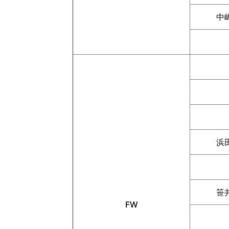
中
浜
笹
FW