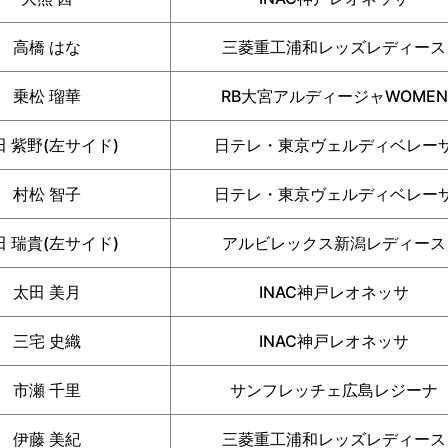
高橋 はな
三菱重工浦和レッズレディース
乗松 瑠華
RB大宮アルディージャWOMEN
田 紫野(左サイド)
日テレ・東京ヴェルディベレー
村松 智子
日テレ・東京ヴェルディベレー
田 瑞貴(左サイド)
アルビレックス新潟レディース
太田 美月
INAC神戸レオネッサ
三宅 史織
INAC神戸レオネッサ
市瀬 千里
サンフレッチェ広島レジーナ
伊藤 美紀
三菱重工浦和レッズレディース