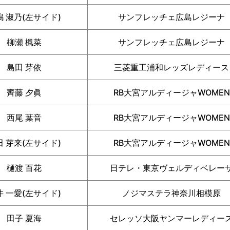
嶋 淑乃(左サイド)
サンフレッチェ広島レジーナ
柳瀬 楓菜
サンフレッチェ広島レジーナ
島田 芽依
三菱重工浦和レッズレディース
齊藤 夕眞
RB大宮アルディージャWOMEN
西尾 葉音
RB大宮アルディージャWOMEN
田 芽来(左サイド)
RB大宮アルディージャWOMEN
樋渡 百花
日テレ・東京ヴェルディベレー
井 一愛(左サイド)
ノジマステラ神奈川相模原
田子 夏海
セレッソ大阪ヤンマーレディー