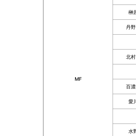
榊
丹野
北村
MF
百濃
愛
水