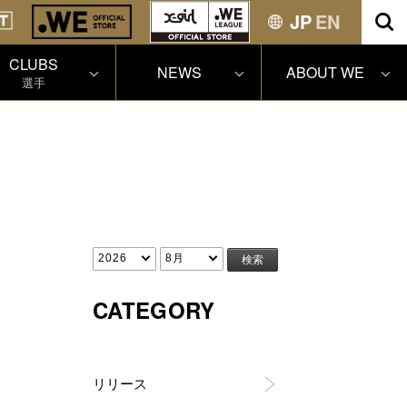
JP
EN
CLUBS
NEWS
ABOUT WE
選手
CATEGORY
リリース