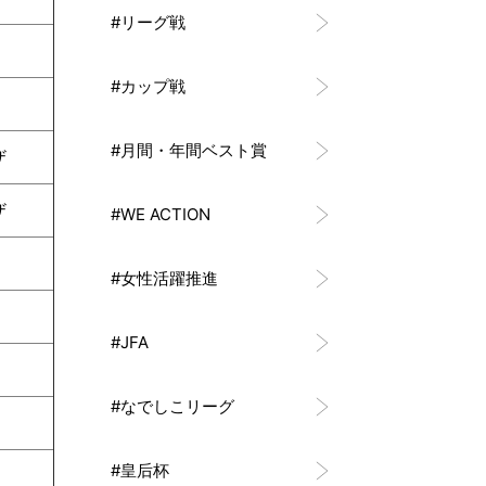
#リーグ戦
#カップ戦
#月間・年間ベスト賞
ザ
ザ
#WE ACTION
#女性活躍推進
#JFA
#なでしこリーグ
#皇后杯