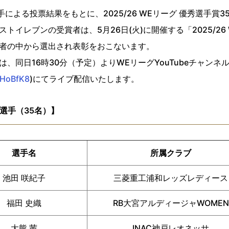
による投票結果をもとに、2025/26 WEリーグ 優秀選手賞3
イレブンの受賞者は、5月26日(火)に開催する「2025/26 
者の中から選出され表彰をおこないます。
様は、同日16時30分（予定）よりWEリーグYouTubeチャンネ
FHoBfK8
)にてライブ配信いたします。
賞選手（35名）】
選手名
所属クラブ
池田 咲紀子
三菱重工浦和レッズレディース
福田 史織
RB大宮アルディージャWOMEN
大熊 茜
INAC神戸レオネッサ