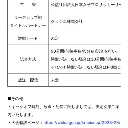
主 管
公益社団法人日本女子プロサッカーリーグ
リーグカップ戦
クラシエ株式会社
タイトルパートナー
対戦カード
未定
90分間(前後半各45分)の試合を行い、
試合方式
勝敗が決しない場合は30分間(前後半各15
それでも勝敗が決しない場合はPK戦によ
放送・配信
未定
■その他
・キックオフ時刻、放送・配信に関しましては、決定次第ご案
内いたします。
・大会特設ページ：
https://weleague.jp/kraciecup/2025-26/