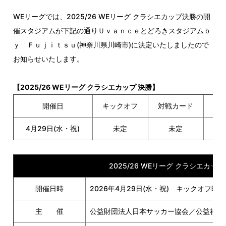
WEリーグでは、2025/26 WEリーグ クラシエカップ決勝の開
催スタジアムが下記の通りＵｖａｎｃｅとどろきスタジアムｂ
ｙ Ｆｕｊｉｔｓｕ(神奈川県川崎市)に決定いたしましたので
お知らせいたします。
【2025/26 WEリーグ クラシエカップ 決勝】
開催日
キックオフ
対戦カード
ス
4月29日(水・祝)
未定
未定
Ｕ
2025/26 WEリーグ クラシエカッ
開催日時
2026年4月29日(水・祝) キックオフ時
主 催
公益財団法人日本サッカー協会／公益社団