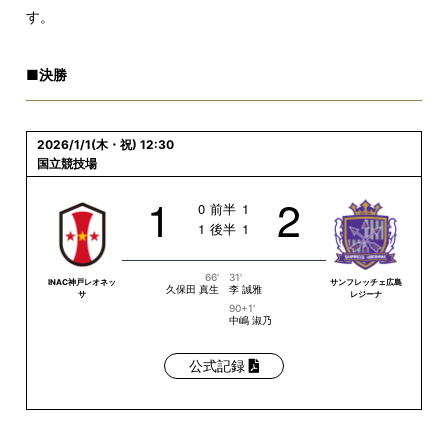
す。
■決勝
2026/1/1(木・祝) 12:30
国立競技場
1
2
0
前半
1
1
後半
1
66'
31'
INAC神戸レオネッ
サンフレッチェ広島
久保田 真生
李 誠雅
サ
レジーナ
90+1'
中嶋 淑乃
公式記録