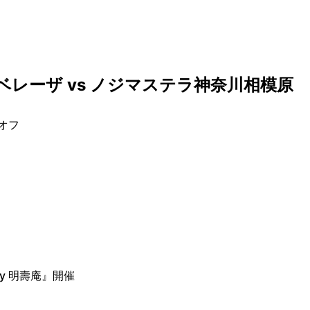
ベレーザ vs ノジマステラ神奈川相模原
クオフ
by 明壽庵』開催