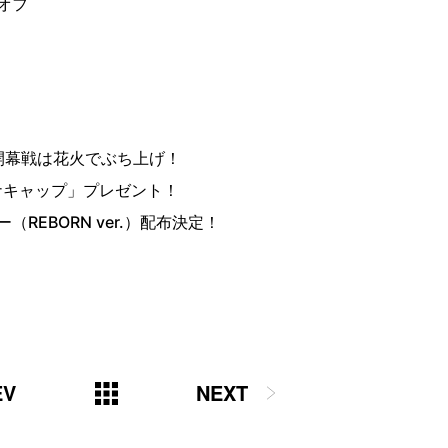
クオフ
発、開幕戦は花火でぶち上げ！
ナキャップ」プレゼント！
EBORN ver.）配布決定！
EV
NEXT