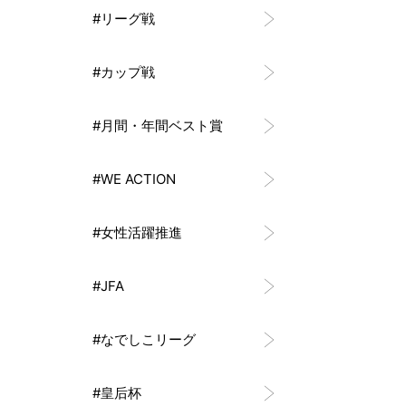
#リーグ戦
#カップ戦
#月間・年間ベスト賞
#WE ACTION
#女性活躍推進
#JFA
#なでしこリーグ
#皇后杯