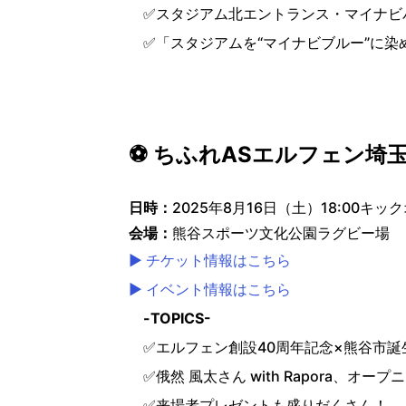
✅
スタジアム北エントランス・マイナビ
✅
「スタジアムを“マイナビブルー”に
⚽ ちふれASエルフェン埼玉
日時：
2025年8月16日（土）18:00キッ
会場：
熊谷スポーツ文化公園ラグビー場
▶ チケット情報はこちら
▶ イベント情報はこちら
-TOPICS-
✅
エルフェン創設40周年記念×熊谷市誕
✅
俄然 風太さん with Rapora、オ
✅
来場者プレゼントも盛りだくさん！