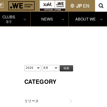
JP
EN
CLUBS
NEWS
ABOUT WE
選手
CATEGORY
リリース