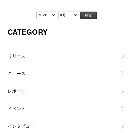
3
8月24日(日)
18:00
RB大宮アルディージャWOMEN
8月24日(日)
18:00
日テレ・東京ベレーザ vs. 
CATEGORY
8月24日(日)
18:00
セレッソ大阪ヤンマーレディース
8月30日(土)
18:00
三菱重工浦和レッズレディース 
リリース
8月30日(土)
18:00
RB大宮アルディージャWOMEN 
ニュース
8月31日(日)
17:00
ノジマステラ神奈川相模原 vs
4
8月31日(日)
17:00
アルビレックス新潟レディース v
レポート
8月31日(日)
18:00
ちふれASエルフェン埼玉 vs.
イベント
8月31日(日)
18:00
AC長野パルセイロ・レディース
インタビュー