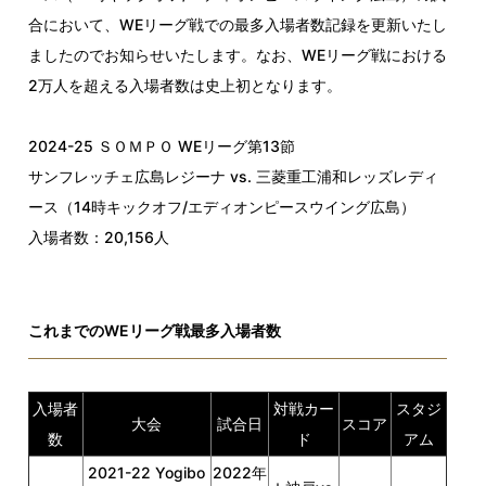
合において、WEリーグ戦での最多入場者数記録を更新いたし
ましたのでお知らせいたします。なお、
WE
リーグ戦における
2
万人を超える入場者数は史上初となります。
2024-25 ＳＯＭＰＯ WEリーグ第13節
サンフレッチェ広島レジーナ vs. 三菱重工浦和レッズレディ
ース（
14
時キックオフ
/
エディオンピースウイング広島）
入場者数：20,156人
これまでのWEリーグ戦最多入場者数
入場者
対戦カー
スタジ
大会
試合日
スコア
数
ド
アム
2021-22 Yogibo
2022年