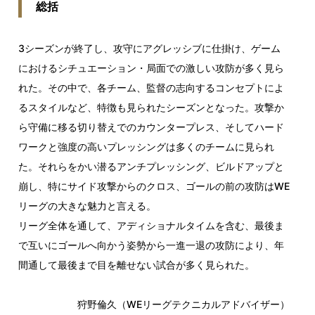
総括
3シーズンが終了し、攻守にアグレッシブに仕掛け、ゲーム
におけるシチュエーション・局面での激しい攻防が多く見ら
れた。その中で、各チーム、監督の志向するコンセプトによ
るスタイルなど、特徴も見られたシーズンとなった。攻撃か
ら守備に移る切り替えでのカウンタープレス、そしてハード
ワークと強度の高いプレッシングは多くのチームに見られ
た。それらをかい潜るアンチプレッシング、ビルドアップと
崩し、特にサイド攻撃からのクロス、ゴールの前の攻防はWE
リーグの大きな魅力と言える。
リーグ全体を通して、アディショナルタイムを含む、最後ま
で互いにゴールへ向かう姿勢から一進一退の攻防により、年
間通して最後まで目を離せない試合が多く見られた。
狩野倫久（WEリーグテクニカルアドバイザー）