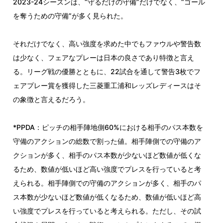
2023-24シーズンは、“守るだけの守備”だけでなく、
“
ゴール
を奪うための守備”が多く見られた。
それだけでなく、高い強度を求めた中でもファウルや警告数
は少なく、フェアなプレーは日本の良さであり特徴と言え
る。リーグ戦の優勝とともに、22試合を通して警告3枚でフ
ェアプレー賞を獲得した三菱重工浦和レッズレディースはそ
の象徴と言えるだろう。
*PPDA：ピッチの相手陣地側60%における相手のパス本数を
守備のアクションの総数で割った値。相手陣側での守備のア
クションが多く、相手のパス本数が少ないほど数値が低くな
るため、数値が低いほど高い強度でプレスを行っていると考
えられる。相手陣側での守備のアクションが多く、相手のパ
ス本数が少ないほど数値が低くなるため、数値が低いほど高
い強度でプレスを行っていると考えられる。ただし、その試