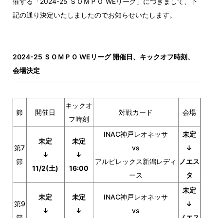
催する「2024-25 ＳＯＭＰＯ WEリーグ」につきまして、下
記の通り決定いたしましたのでお知らせいたします。
2024-25 ＳＯＭＰＯ WEリーグ 開催日、キックオフ時刻、
会場決定
キックオ
節
開催日
対戦カード
会場
フ時刻
INAC神戸レオネッサ
未定
未定
未定
第7
vs
↓
↓
↓
節
アルビレックス新潟レディ
ノエス
11/2(土)
16:00
ース
タ
未定
未定
未定
INAC神戸レオネッサ
第9
↓
↓
↓
vs
節
ノエス