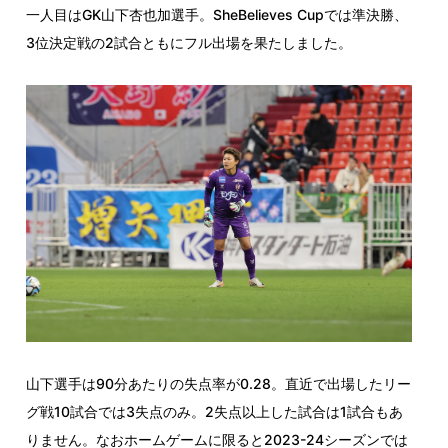
一人目はGK山下杏也加選手。SheBelieves Cupでは準決勝、
3位決定戦の2試合ともにフル出場を果たしました。
山下選手は90分あたりの失点率が0.28。直近で出場したリー
グ戦10試合では3失点のみ。2失点以上した試合は1試合もあ
りません。なおホームゲームに限ると2023-24シーズンでは