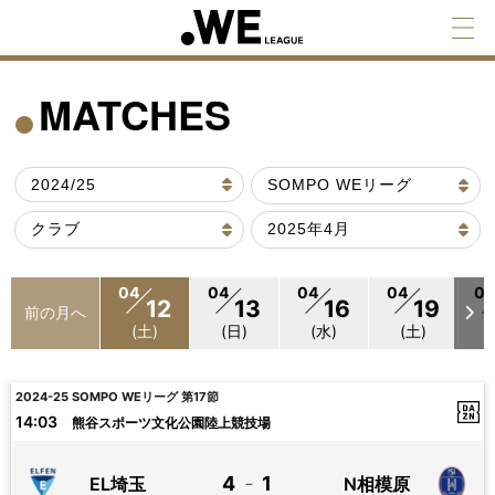
MATCHES
04
04
04
04
0
12
13
16
19
前の月へ
(土)
(日)
(水)
(土)
2024-25 SOMPO WEリーグ 第17節
14:03
熊谷スポーツ文化公園陸上競技場
4
1
EL埼玉
N相模原
－